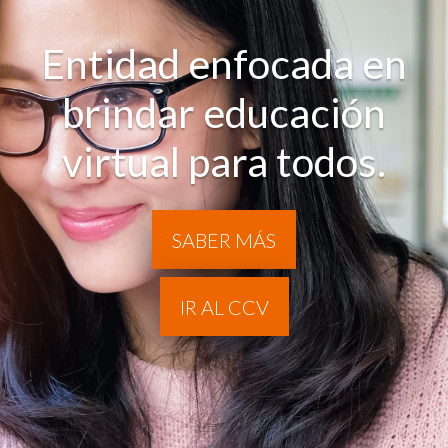
Entidad enfocada en
brindar educación
virtual para todos.
SABER MÁS
IR AL CCV